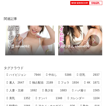
関連記事
りほ mfcw062
ゆりさん oksm059
タグクラウド
ハイビジョン
7944
中出し
5386
巨乳
2937
素人
2647
独占配信
2189
フェラ
1934
4K
1871
人妻・主婦
1692
美少女
1683
ハメ撮り
1565
美乳
1352
ナンパ
1348
スレンダー
1104