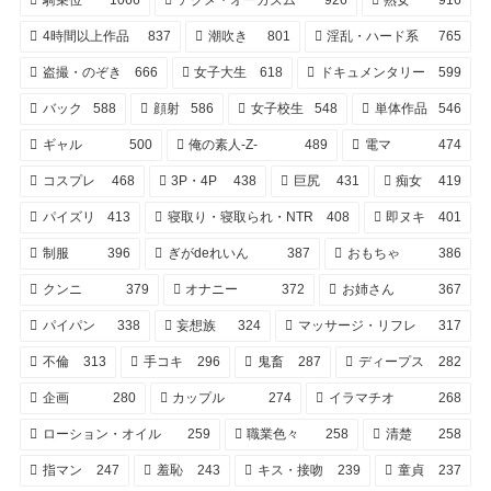
騎乗位
1066
アクメ・オーガズム
926
熟女
916
4時間以上作品
837
潮吹き
801
淫乱・ハード系
765
盗撮・のぞき
666
女子大生
618
ドキュメンタリー
599
バック
588
顔射
586
女子校生
548
単体作品
546
ギャル
500
俺の素人-Z-
489
電マ
474
コスプレ
468
3P・4P
438
巨尻
431
痴女
419
パイズリ
413
寝取り・寝取られ・NTR
408
即ヌキ
401
制服
396
ぎがdeれいん
387
おもちゃ
386
クンニ
379
オナニー
372
お姉さん
367
パイパン
338
妄想族
324
マッサージ・リフレ
317
不倫
313
手コキ
296
鬼畜
287
ディープス
282
企画
280
カップル
274
イラマチオ
268
ローション・オイル
259
職業色々
258
清楚
258
指マン
247
羞恥
243
キス・接吻
239
童貞
237