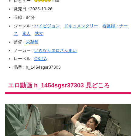
レビュー :
5.00
発売日 : 2025-10-26
収録 : 84分
ジャンル :
ハイビジョン
ドキュメンタリー
看護婦・ナー
ス
素人
熟女
監督 :
栄凝酎
メーカー :
いきなりエロざんまい
レーベル :
OKITA
品番 : h_1454sgsr37303
エロ動画 h_1454sgsr37303 見どころ