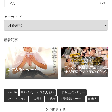
M女
229
アーカイブ
新着記事
ニンゲン観察 夫の居ぬ間に夫
かのんちゃん smuv026
婦の寝室でママ友のイケメン
旦那ハイスぺ特濃精子をねだ
り托卵するゲス不倫妻
h_1534grmo00246
OKITA
いきなりエロざんまい
ドキュメンタリー
ハイビジョン
栄凝酎
熟女
看護婦・ナース
素人
Xで拡散する