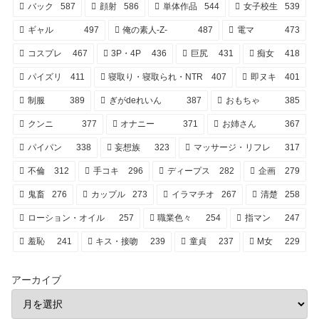
バック
587
顔射
586
単体作品
544
女子校生
539
ギャル
497
俺の素人-Z-
487
電マ
473
コスプレ
467
3P・4P
436
巨尻
431
痴女
418
パイズリ
411
寝取り・寝取られ・NTR
407
即ヌキ
401
制服
389
ぎがdeれいん
387
おもちゃ
385
クンニ
377
オナニー
371
お姉さん
367
パイパン
338
妄想族
323
マッサージ・リフレ
317
不倫
312
手コキ
296
ディープス
282
企画
279
鬼畜
276
カップル
273
イラマチオ
267
清楚
258
ローション・オイル
257
職業色々
254
指マン
247
羞恥
241
キス・接吻
239
童貞
237
M女
229
アーカイブ