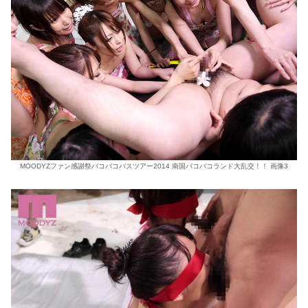
MOODYZファン感謝祭バコバコバスツアー2014 南国バコバコランド大乱交！！ 画像3