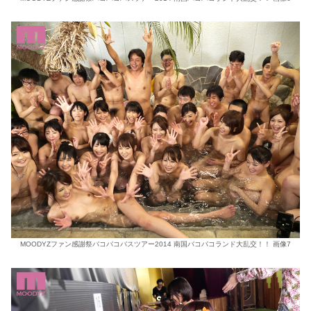
MOODYZファン感謝祭バコバコバスツアー2014 南国バコバコランド大乱交！！ 画像7