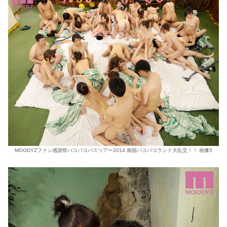
MOODYZファン感謝祭バコバコバスツアー2014 南国バコバコランド大乱交！！ 画像5