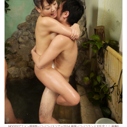
MOODYZファン感謝祭バコバコバスツアー2014 南国バコバコランド大乱交！！ 画像6