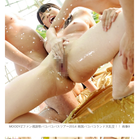
MOODYZファン感謝祭バコバコバスツアー2014 南国バコバコランド大乱交！！ 画像9