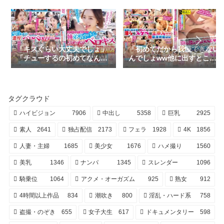
「キスぐらい大丈夫でしょ」
「初めてだから我慢できない
「チューするの初めてなんだ
んでしょww他に出すところ
よ…」「えっもしかして童
無いから中に出してもいい
貞…！？」姉弟が青空の下で
よ」暴発寸前の童貞チ〇ポを
照れ照れ超濃密ベロキス体験
生中出しさせてくれた女神よ
ww 童貞弟のファーストキッ
うな美人奥様たち「カタくて
タグクラウド
スを奪っちゃった姉が濃厚接
気持ちイイ！いっぱい中で出
吻でミラクル発情//彼氏がい
して」 saba00956
ハイビジョン
7906
中出し
5358
巨乳
2925
るのに弟くんを生々しい接吻
とともに生ハメ中出し筆…
素人
2641
独占配信
2173
フェラ
1928
4K
1856
dveh00058
人妻・主婦
1685
美少女
1676
ハメ撮り
1560
美乳
1346
ナンパ
1345
スレンダー
1096
騎乗位
1064
アクメ・オーガズム
925
熟女
912
4時間以上作品
834
潮吹き
800
淫乱・ハード系
758
盗撮・のぞき
655
女子大生
617
ドキュメンタリー
598