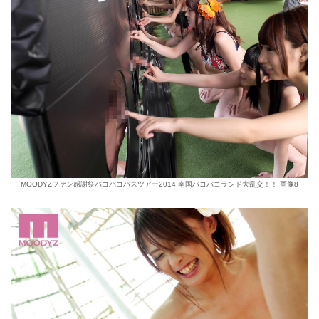
MOODYZファン感謝祭バコバコバスツアー2014 南国バコバコランド大乱交！！ 画像8