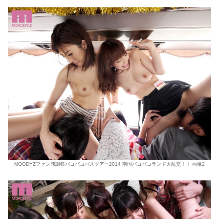
MOODYZファン感謝祭バコバコバスツアー2014 南国バコバコランド大乱交！！ 画像2