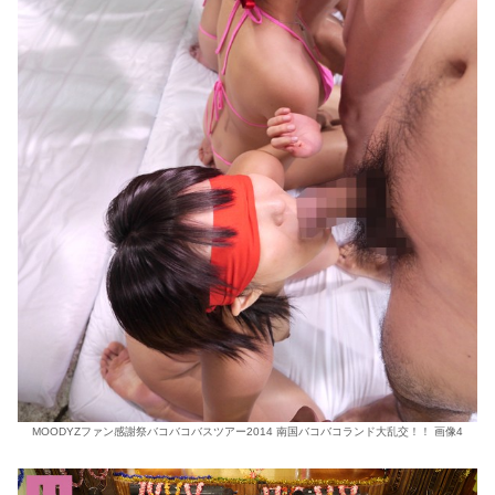
MOODYZファン感謝祭バコバコバスツアー2014 南国バコバコランド大乱交！！ 画像4