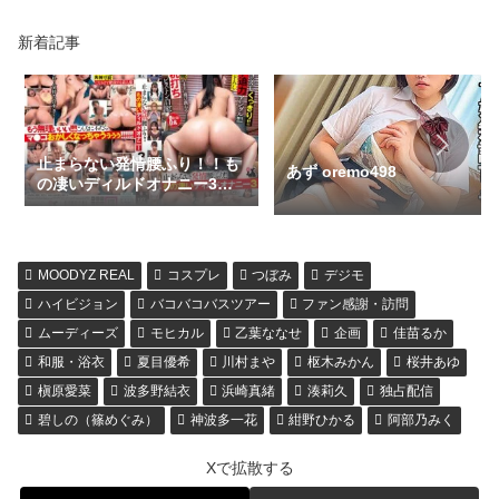
新着記事
止まらない発情腰ふり！！も
あず oremo498
の凄いディルドオナニー3
usag00086
MOODYZ REAL
コスプレ
つぼみ
デジモ
ハイビジョン
バコバコバスツアー
ファン感謝・訪問
ムーディーズ
モヒカル
乙葉ななせ
企画
佳苗るか
和服・浴衣
夏目優希
川村まや
枢木みかん
桜井あゆ
槇原愛菜
波多野結衣
浜崎真緒
湊莉久
独占配信
碧しの（篠めぐみ）
神波多一花
紺野ひかる
阿部乃みく
Xで拡散する