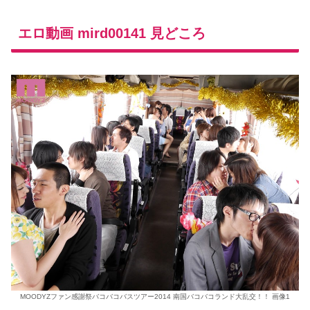
エロ動画 mird00141 見どころ
MOODYZファン感謝祭バコバコバスツアー2014 南国バコバコランド大乱交！！ 画像1