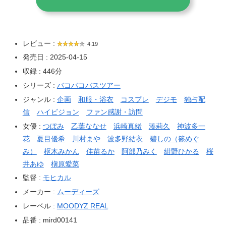
レビュー :
4.19
発売日 : 2025-04-15
収録 : 446分
シリーズ :
バコバコバスツアー
ジャンル :
企画
和服・浴衣
コスプレ
デジモ
独占配
信
ハイビジョン
ファン感謝・訪問
女優 :
つぼみ
乙葉ななせ
浜崎真緒
湊莉久
神波多一
花
夏目優希
川村まや
波多野結衣
碧しの（篠めぐ
み）
枢木みかん
佳苗るか
阿部乃みく
紺野ひかる
桜
井あゆ
槇原愛菜
監督 :
モヒカル
メーカー :
ムーディーズ
レーベル :
MOODYZ REAL
品番 : mird00141