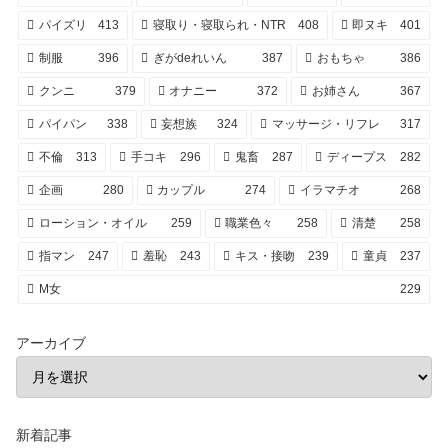
パイズリ
413
寝取り・寝取られ・NTR
408
即ヌキ
401
制服
396
ぎがdeれいん
387
おもちゃ
386
クンニ
379
オナニー
372
お姉さん
367
パイパン
338
妄想族
324
マッサージ・リフレ
317
不倫
313
手コキ
296
鬼畜
287
ディープス
282
企画
280
カップル
274
イラマチオ
268
ローション・オイル
259
職業色々
258
清楚
258
指マン
247
羞恥
243
キス・接吻
239
童貞
237
M女
229
アーカイブ
新着記事