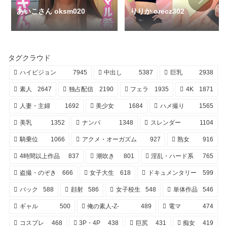
あいこさん oksm020
りりか orecz302
タグクラウド
ハイビジョン
7945
中出し
5387
巨乳
2938
素人
2647
独占配信
2190
フェラ
1935
4K
1871
人妻・主婦
1692
美少女
1684
ハメ撮り
1565
美乳
1352
ナンパ
1348
スレンダー
1104
騎乗位
1066
アクメ・オーガズム
927
熟女
916
4時間以上作品
837
潮吹き
801
淫乱・ハード系
765
盗撮・のぞき
666
女子大生
618
ドキュメンタリー
599
バック
588
顔射
586
女子校生
548
単体作品
546
ギャル
500
俺の素人-Z-
489
電マ
474
コスプレ
468
3P・4P
438
巨尻
431
痴女
419