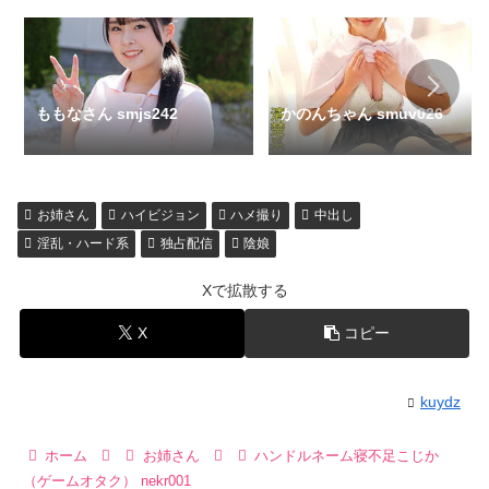
ももなさん smjs242
かのんちゃん smuv026
お姉さん
ハイビジョン
ハメ撮り
中出し
淫乱・ハード系
独占配信
陰娘
Xで拡散する
X
コピー
kuydz
ホーム
お姉さん
ハンドルネーム寝不足こじか
（ゲームオタク） nekr001